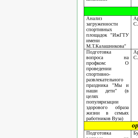
Анализ
А
загруженности
С
спортивных
площадок "ИжГТУ
имени
М.Т.Калашникова"
Подготовка
А
вопроса на
С
профком: О
проведении
спортивно-
развлекательного
праздника "Мы и
наши дети" (в
целях
популяризации
здорового образа
жизни в семьях
работников Вуза)
о
Подготовка
Б