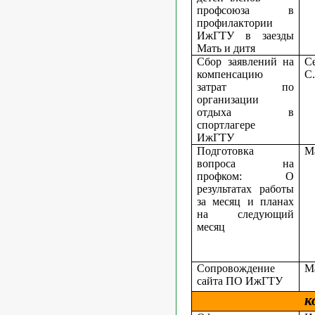
профсоюза в
профилактории
ИжГТУ в заезды
Мать и дитя
Сбор заявлений на
С
компенсацию
С
затрат по
организации
отдыха в
спортлагере
ИжГТУ
Подготовка
М
вопроса на
профком: О
результатах работы
за месяц и планах
на следующий
месяц
Сопровождение
М
сайта ПО ИжГТУ
к