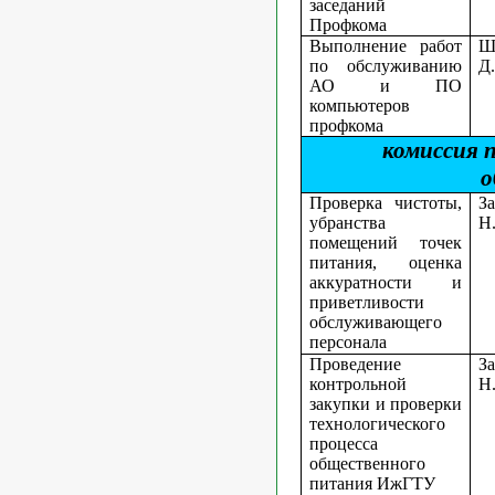
заседаний
Профкома
Выполнение работ
Ш
по обслуживанию
Д
АО и ПО
компьютеров
профкома
комиссия 
о
Проверка чистоты,
З
убранства
Н.
помещений точек
питания, оценка
аккуратности и
приветливости
обслуживающего
персонала
Проведение
З
контрольной
Н.
закупки и проверки
технологического
процесса
общественного
питания ИжГТУ