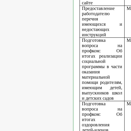
сайте
Предоставление
М
работодателю
перечня
имеющихся и
недостающих
инструкций
Подготовка
М
вопроса на
профком: Об
итогах реализации
социальной
программы в части
оказания
материальной
помощи родителям,
имеющим детей,
выпускников школ
и детских садов
Подготовка
М
вопроса на
профком: Об
итогах
оздоровления
детей-членов