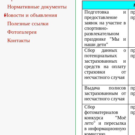
Нормативные документы
Подготовка и
п
Новости и объявления
предоставление
п
заявок на участие в
Полезные ссылки
спортивно-
Фотогалерея
развлекательном
празднике "Мы и
Контакты
наши дети"
Сбор данных о
п
потенциальных
п
застрахованных и
средств на оплату
страховки от
несчастного случая
Выдача полисов
п
застрахованным от
п
несчастного случая
Сбор
п
фотоматериалов
п
конкурса "Моё
лето" и пересылка
в информационную
комиссию