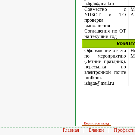
izhgtu
@
mail
.
ru
Совместно с
М
УПБОТ и ТО
А
проверка
выполнения
Соглашения по ОТ
на текущий год
комис
Оформление отчета
Н
по мероприятию
М
(Летний праздник),
пересылка по
электронной почте
profkom
-
izhgtu
@
mail
.
ru
Главная
|
Бланки
|
Профакти