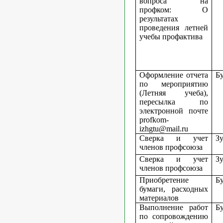
вопроса на
профком: О
результатах
проведения летней
учебы профактива
Оформление отчета
Б
по мероприятию
(Летняя учеба),
пересылка по
электронной почте
profkom
-
izhgtu
@
mail
.
ru
Сверка и учет
Зу
членов профсоюза
Сверка и учет
Зу
членов профсоюза
Приобретение
Б
бумаги, расходных
материалов
Выполнение работ
Б
по сопровождению