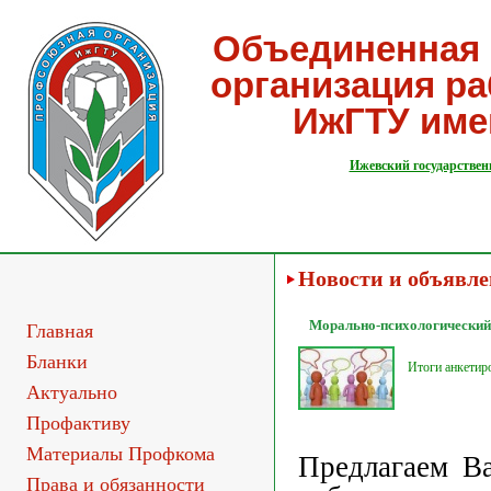
Объединенная 
организация р
ИжГТУ име
Ижевский государствен
Новости и объявл
Морально-психологический 
Главная
Бланки
Итоги анкетир
Актуально
Профактиву
Материалы Профкома
Предлагаем Ва
Права и обязанности